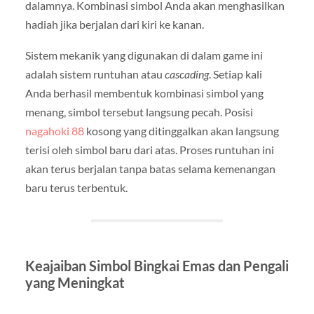
dalamnya. Kombinasi simbol Anda akan menghasilkan
hadiah jika berjalan dari kiri ke kanan.
Sistem mekanik yang digunakan di dalam game ini
adalah sistem runtuhan atau
cascading
. Setiap kali
Anda berhasil membentuk kombinasi simbol yang
menang, simbol tersebut langsung pecah. Posisi
nagahoki 88
kosong yang ditinggalkan akan langsung
terisi oleh simbol baru dari atas. Proses runtuhan ini
akan terus berjalan tanpa batas selama kemenangan
baru terus terbentuk.
Keajaiban Simbol Bingkai Emas dan Pengali
yang Meningkat