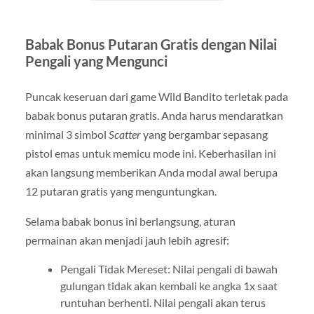
Babak Bonus Putaran Gratis dengan Nilai
Pengali yang Mengunci
Puncak keseruan dari game Wild Bandito terletak pada
babak bonus putaran gratis. Anda harus mendaratkan
minimal 3 simbol
Scatter
yang bergambar sepasang
pistol emas untuk memicu mode ini. Keberhasilan ini
akan langsung memberikan Anda modal awal berupa
12 putaran gratis yang menguntungkan.
Selama babak bonus ini berlangsung, aturan
permainan akan menjadi jauh lebih agresif:
Pengali Tidak Mereset: Nilai pengali di bawah
gulungan tidak akan kembali ke angka 1x saat
runtuhan berhenti. Nilai pengali akan terus