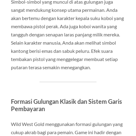
Simbol-simbol yang muncul di atas gulungan juga
sangat mendukung konsep utama permainan. Anda
akan bertemu dengan karakter kepala suku koboi yang
membawa pistol perak. Ada juga koboi wanita yang
tangguh dengan senapan laras panjang milik mereka.
Selain karakter manusia, Anda akan melihat simbol
kantong berisi emas dan sabuk peluru. Efek suara
tembakan pistol yang menggelegar membuat setiap
putaran terasa semakin menegangkan.
Formasi Gulungan Klasik dan Sistem Garis
Pembayaran
Wild West Gold menggunakan formasi gulungan yang
cukup akrab bagi para pemain. Game ini hadir dengan