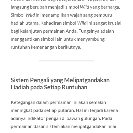
langsung berubah menjadi simbol
Wild
yang berharga.
Simbol
Wild
ini menampilkan wajah sang pemburu
hadiah utama. Kehadiran simbol
Wild
ini sangat krusial
bagi kelanjutan permainan Anda. Fungsinya adalah
menggantikan simbol lain untuk menyambung
runtuhan kemenangan berikutnya.
Sistem Pengali yang Melipatgandakan
Hadiah pada Setiap Runtuhan
Ketegangan dalam permainan ini akan semakin
meningkat pada setiap putaran. Hal ini terjadi karena
adanya indikator pengali di bawah gulungan. Pada
permainan dasar, sistem akan melipatgandakan nilai