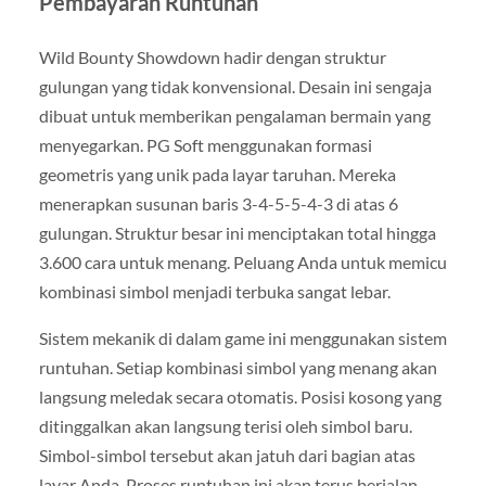
Pembayaran Runtuhan
Wild Bounty Showdown hadir dengan struktur
gulungan yang tidak konvensional. Desain ini sengaja
dibuat untuk memberikan pengalaman bermain yang
menyegarkan. PG Soft menggunakan formasi
geometris yang unik pada layar taruhan. Mereka
menerapkan susunan baris 3-4-5-5-4-3 di atas 6
gulungan. Struktur besar ini menciptakan total hingga
3.600 cara untuk menang. Peluang Anda untuk memicu
kombinasi simbol menjadi terbuka sangat lebar.
Sistem mekanik di dalam game ini menggunakan sistem
runtuhan. Setiap kombinasi simbol yang menang akan
langsung meledak secara otomatis. Posisi kosong yang
ditinggalkan akan langsung terisi oleh simbol baru.
Simbol-simbol tersebut akan jatuh dari bagian atas
layar Anda. Proses runtuhan ini akan terus berjalan