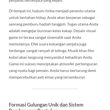
penjahat bersenjata yang kejam.
Di tempat ini, hukum rimba menjadi penentu utama
untuk bertahan hidup. Anda akan berperan sebagai
seorang pemburu hadiah tangguh. Tugas utama Anda
adalah mengejar buronan kelas kakap. Desain visual
game ini terasa sangat sinematik saat Anda
memulainya. Efek suara kokangan senjata juga
terdengar sangat renyah di telinga. Musik khas film
koboi akan langsung menyambut kehadiran Anda.
Game ini sukses menciptakan atmosfer pertempuran
yang nyata bagi pemain. Anda harus bertarung demi
memperebutkan peti emas yang tersembunyi.
Formasi Gulungan Unik dan Sistem