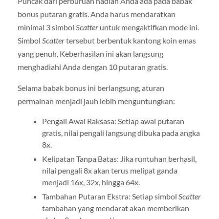
Puncak dari perburuan hadiah Anda ada pada babak
bonus putaran gratis. Anda harus mendaratkan
minimal 3 simbol
Scatter
untuk mengaktifkan mode ini.
Simbol
Scatter
tersebut berbentuk kantong koin emas
yang penuh. Keberhasilan ini akan langsung
menghadiahi Anda dengan 10 putaran gratis.
Selama babak bonus ini berlangsung, aturan
permainan menjadi jauh lebih menguntungkan:
Pengali Awal Raksasa: Setiap awal putaran
gratis, nilai pengali langsung dibuka pada angka
8x.
Kelipatan Tanpa Batas: Jika runtuhan berhasil,
nilai pengali 8x akan terus melipat ganda
menjadi 16x, 32x, hingga 64x.
Tambahan Putaran Ekstra: Setiap simbol
Scatter
tambahan yang mendarat akan memberikan