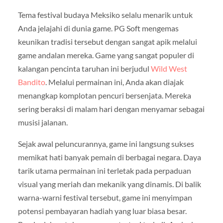
Tema festival budaya Meksiko selalu menarik untuk
Anda jelajahi di dunia game. PG Soft mengemas
keunikan tradisi tersebut dengan sangat apik melalui
game andalan mereka. Game yang sangat populer di
kalangan pencinta taruhan ini berjudul
Wild West
Bandito
. Melalui permainan ini, Anda akan diajak
menangkap komplotan pencuri bersenjata. Mereka
sering beraksi di malam hari dengan menyamar sebagai
musisi jalanan.
Sejak awal peluncurannya, game ini langsung sukses
memikat hati banyak pemain di berbagai negara. Daya
tarik utama permainan ini terletak pada perpaduan
visual yang meriah dan mekanik yang dinamis. Di balik
warna-warni festival tersebut, game ini menyimpan
potensi pembayaran hadiah yang luar biasa besar.