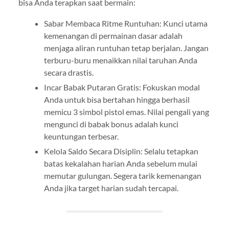
bisa Anda terapkan saat bermain:
Sabar Membaca Ritme Runtuhan: Kunci utama
kemenangan di permainan dasar adalah
menjaga aliran runtuhan tetap berjalan. Jangan
terburu-buru menaikkan nilai taruhan Anda
secara drastis.
Incar Babak Putaran Gratis: Fokuskan modal
Anda untuk bisa bertahan hingga berhasil
memicu 3 simbol pistol emas. Nilai pengali yang
mengunci di babak bonus adalah kunci
keuntungan terbesar.
Kelola Saldo Secara Disiplin: Selalu tetapkan
batas kekalahan harian Anda sebelum mulai
memutar gulungan. Segera tarik kemenangan
Anda jika target harian sudah tercapai.