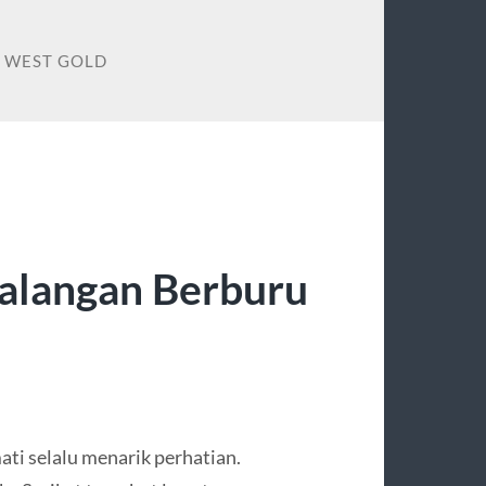
D WEST GOLD
alangan Berburu
ati selalu menarik perhatian.