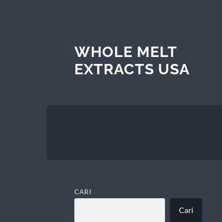
WHOLE MELT
EXTRACTS USA
CARI
Cari