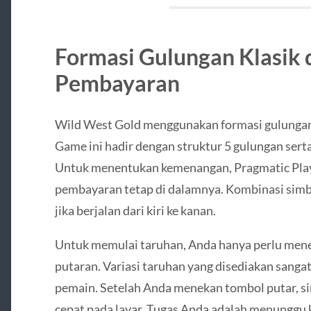
Formasi Gulungan Klasik 
Pembayaran
Wild West Gold menggunakan formasi gulungan 
Game ini hadir dengan struktur 5 gulungan serta
Untuk menentukan kemenangan, Pragmatic Play 
pembayaran tetap di dalamnya. Kombinasi simb
jika berjalan dari kiri ke kanan.
Untuk memulai taruhan, Anda hanya perlu menen
putaran. Variasi taruhan yang disediakan sangat
pemain. Setelah Anda menekan tombol putar, s
cepat pada layar. Tugas Anda adalah menunggu 