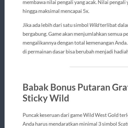
membawa nilai pengali yang acak. Nilai pengali y
hingga maksimal mencapai 5x.
Jika ada lebih dari satu simbol
Wild
terlibat dal
bergabung. Game akan menjumlahkan semua pen
mengalikannya dengan total kemenangan Anda.
di permainan dasar bisa berubah menjadi hadiah
Babak Bonus Putaran Grat
Sticky Wild
Puncak keseruan dari game Wild West Gold terl
Anda harus mendaratkan minimal 3 simbol
Scat