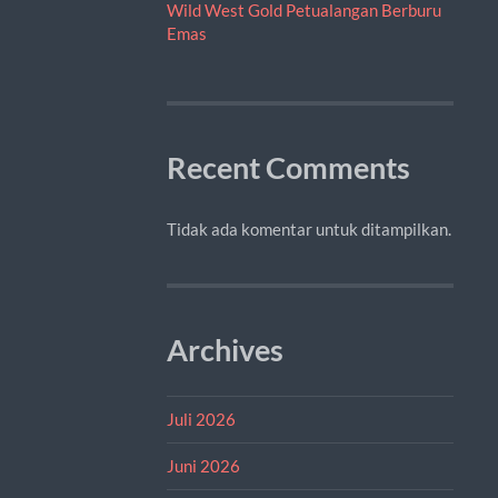
Wild West Gold Petualangan Berburu
Emas
Recent Comments
Tidak ada komentar untuk ditampilkan.
Archives
Juli 2026
Juni 2026