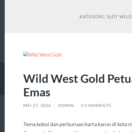
KATEGORI:
SLOT WIL
Wild West Gold Petu
Emas
MEI 27, 2026
/
ADMIN
/
0 COMMENTS
Tema koboi dan perburuan harta karun di kota m