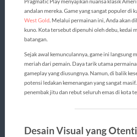
Pragmatic Play menyajikan nuansa klasik Ameri
andalan mereka. Game yang sangat populer di k
West Gold
. Melalui permainan ini, Anda akan 
kuno. Kota tersebut dipenuhi oleh debu, kedai
batangan.
Sejak awal kemunculannya, game ini langsung 
meriah dari pemain. Daya tarik utama permaina
gameplay yang diusungnya. Namun, di balik kes
potensi ledakan kemenangan yang sangat masif.
penembak jitu dan rebut seluruh emas di kota te
Desain Visual yang Otent