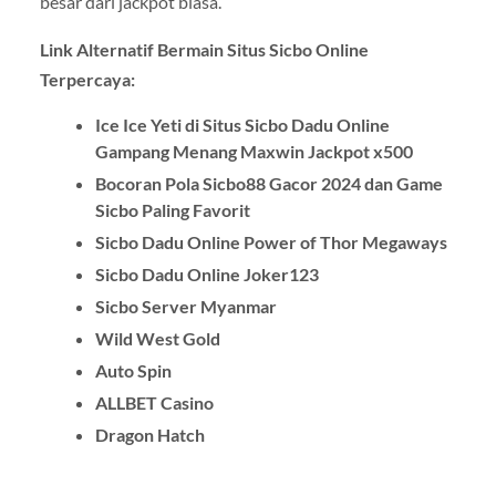
besar dari jackpot biasa.
Link Alternatif Bermain Situs Sicbo Online
Terpercaya:
Ice Ice Yeti di Situs Sicbo Dadu Online
Gampang Menang Maxwin Jackpot x500
Bocoran Pola Sicbo88 Gacor 2024 dan Game
Sicbo Paling Favorit
Sicbo Dadu Online Power of Thor Megaways
Sicbo Dadu Online Joker123
Sicbo Server Myanmar
Wild West Gold
Auto Spin
ALLBET Casino
Dragon Hatch