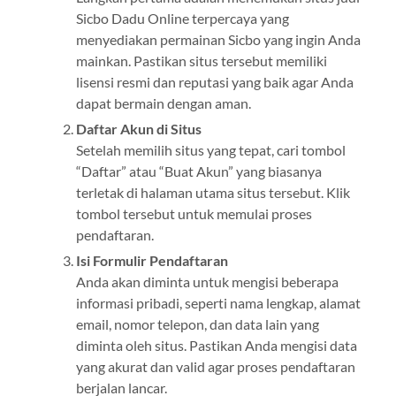
Sicbo Dadu Online terpercaya yang
menyediakan permainan Sicbo yang ingin Anda
mainkan. Pastikan situs tersebut memiliki
lisensi resmi dan reputasi yang baik agar Anda
dapat bermain dengan aman.
Daftar Akun di Situs
Setelah memilih situs yang tepat, cari tombol
“Daftar” atau “Buat Akun” yang biasanya
terletak di halaman utama situs tersebut. Klik
tombol tersebut untuk memulai proses
pendaftaran.
Isi Formulir Pendaftaran
Anda akan diminta untuk mengisi beberapa
informasi pribadi, seperti nama lengkap, alamat
email, nomor telepon, dan data lain yang
diminta oleh situs. Pastikan Anda mengisi data
yang akurat dan valid agar proses pendaftaran
berjalan lancar.