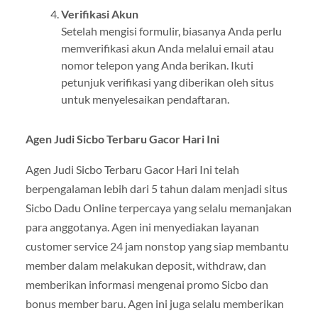
Verifikasi Akun
Setelah mengisi formulir, biasanya Anda perlu
memverifikasi akun Anda melalui email atau
nomor telepon yang Anda berikan. Ikuti
petunjuk verifikasi yang diberikan oleh situs
untuk menyelesaikan pendaftaran.
Agen Judi Sicbo Terbaru Gacor Hari Ini
Agen Judi Sicbo Terbaru Gacor Hari Ini telah
berpengalaman lebih dari 5 tahun dalam menjadi situs
Sicbo Dadu Online terpercaya yang selalu memanjakan
para anggotanya. Agen ini menyediakan layanan
customer service 24 jam nonstop yang siap membantu
member dalam melakukan deposit, withdraw, dan
memberikan informasi mengenai promo Sicbo dan
bonus member baru. Agen ini juga selalu memberikan