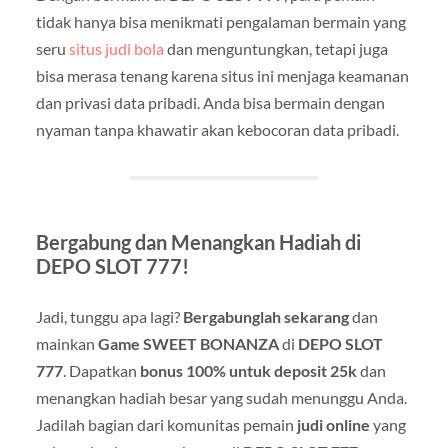
tidak hanya bisa menikmati pengalaman bermain yang
seru
situs judi bola
dan menguntungkan, tetapi juga
bisa merasa tenang karena situs ini menjaga keamanan
dan privasi data pribadi. Anda bisa bermain dengan
nyaman tanpa khawatir akan kebocoran data pribadi.
Bergabung dan Menangkan Hadiah di
DEPO SLOT 777!
Jadi, tunggu apa lagi?
Bergabunglah sekarang
dan
mainkan
Game SWEET BONANZA
di
DEPO SLOT
777
. Dapatkan
bonus 100% untuk deposit 25k
dan
menangkan hadiah besar yang sudah menunggu Anda.
Jadilah bagian dari komunitas pemain
judi online
yang